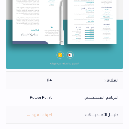
المقاس:
A4
البرنامج المستخـدم:
PowerPoint
دليــــل التعــديــــلات:
اعرف المزيد ←