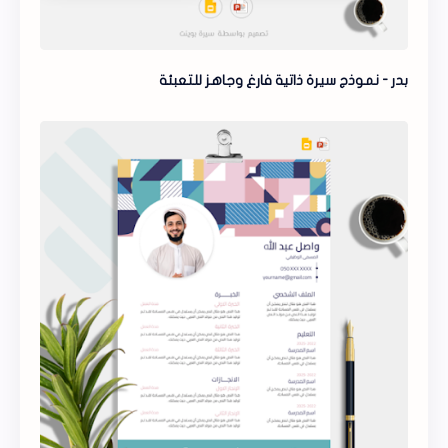
بدر - نموذج سيرة ذاتية فارغ وجاهز للتعبئة