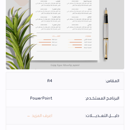
المقاس:
A4
البرنامج المستخـدم:
PowerPoint
دليــــل التعــديــــلات:
اعرف المزيد ←