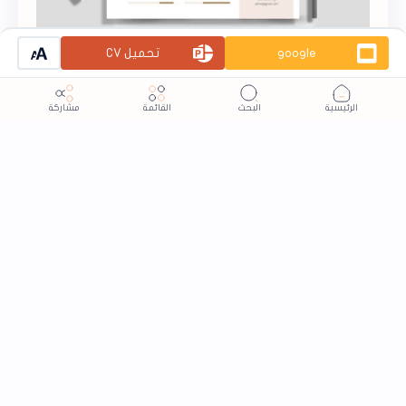
google
تحميل CV
هُدى - تصميم سيرة ذاتية بوربوينت