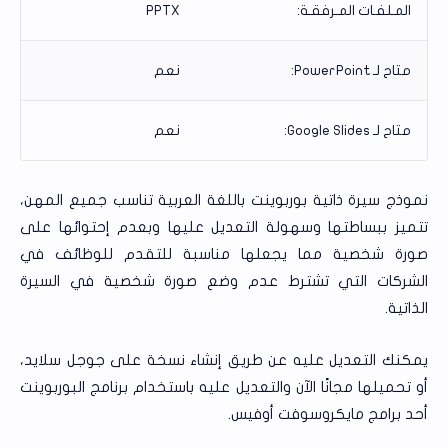
المـلفـات المـرفقـة:
PPTX
متاح لـ PowerPoint:
نعم
متاح لـ Google Slides:
نعم
نموذج سيرة ذاتية بوربوينت باللغة العربية تناسب جميع المهن،
تتميز ببساطتها وسهولة التعديل عليها وبعدم إحتوائها على
صورة شخصية مما يجعلها مناسبة للتقدم للوظائف في
الشركات التي تشترط عدم وضع صورة شخصية في السيرة
الذاتية.
يمكنك التعديل عليه عن طريق إنشاء نسخة على جوجل سلايد،
أو تحميلها مجانًا الآن والتعديل عليه باستخدام برنامج البوربوينت
أحد برامج مايكروسوفت أوفيس.